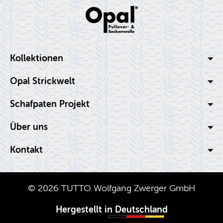
Kol­lek­tio­nen
Opal Strick­welt
Schaf­pa­ten Pro­jekt
Über uns
Kon­takt
© 2026 TUTTO Wolf­gang Zwer­ger GmbH
Her­ge­stellt in Deutsch­land