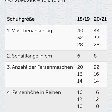
4-5: 20M/28R = 10 x 10 cm
Schuh­grö­ße
18/19
20/21
1. Ma­schen­an­schlag
40
44
32
32
28
28
2. Schaft­län­ge in cm
6
8
3. An­zahl der Fer­sen­ma­schen
20
22
16
16
14
14
4. Fer­sen­hö­he in Rei­hen
16
16
12
12
10
10