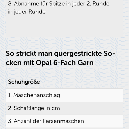
8. Ab­nah­me für Spit­ze in jeder 2. Runde
in jeder Runde
So strickt man quer­ge­strick­te So­
cken mit Opal 6-Fach Garn
Schuh­grö­ße
1. Ma­schen­an­schlag
2. Schaft­län­ge in cm
3. An­zahl der Fer­sen­ma­schen