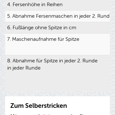
4. Fer­sen­hö­he in Rei­hen
5. Ab­nah­me Fer­sen­ma­schen in jeder 2. Runde
6. Fuß­län­ge ohne Spit­ze in cm
7. Ma­schen­auf­nah­me für Spit­ze
8. Ab­nah­me für Spit­ze in jeder 2. Runde
in jeder Runde
Zum Sel­ber­stri­cken