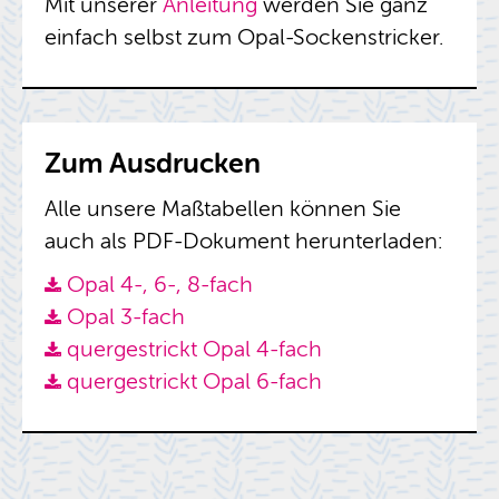
Mit un­se­rer
An­lei­tung
wer­den Sie ganz
ein­fach selbst zum Opal-So­cken­stri­cker.
Zum Aus­dru­cken
Alle un­se­re Maß­ta­bel­len kön­nen Sie
auch als PDF-Do­ku­ment her­un­ter­la­den:
Opal 4-, 6-, 8-fach
Opal 3-fach
quer­ge­strickt Opal 4-fach
quer­ge­strickt Opal 6-fach