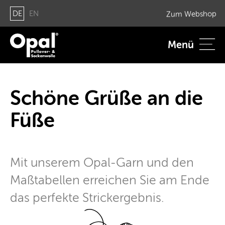
DE
EN
Zum Web­shop
Menü
Schö­ne Grüße an die
Füße
Mit un­se­rem Opal-Garn und den
Maß­ta­bel­len er­rei­chen Sie am Ende
das per­fek­te Strick­ergeb­nis.