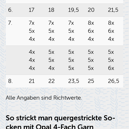
6.
17
18
19,5
20
21,5
7.
7x
7x
7x
8x
8x
5x
5x
5x
6x
6x
4x
4x
4x
4x
4x
4x
5x
5x
5x
5x
4x
5x
5x
5x
5x
4x
4x
5x
5x
6x
8.
21
22
23,5
25
26,5
Alle An­ga­ben sind Richt­wer­te.
So strickt man quer­ge­strick­te So­
cken mit Opal 4-Fach Garn