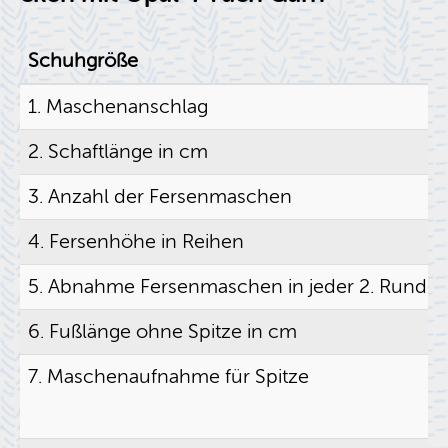
Schuh­grö­ße
1. Ma­schen­an­schlag
2. Schaft­län­ge in cm
3. An­zahl der Fer­sen­ma­schen
4. Fer­sen­hö­he in Rei­hen
5. Ab­nah­me Fer­sen­ma­schen in jeder 2. Runde
6. Fuß­län­ge ohne Spit­ze in cm
7. Ma­schen­auf­nah­me für Spit­ze