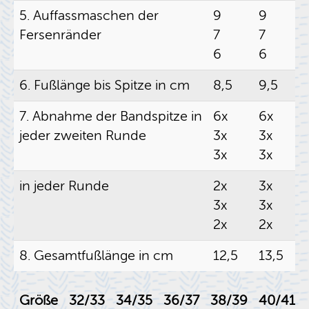
5. Auf­fass­ma­schen der
9
9
Fer­sen­rän­der
7
7
6
6
6. Fuß­län­ge bis Spit­ze in cm
8,5
9,5
7. Ab­nah­me der Band­spit­ze in
6x
6x
jeder zwei­ten Runde
3x
3x
3x
3x
in jeder Runde
2x
3x
3x
3x
2x
2x
8. Ge­samt­fuß­län­ge in cm
12,5
13,5
Größe
32/33
34/35
36/37
38/39
40/41