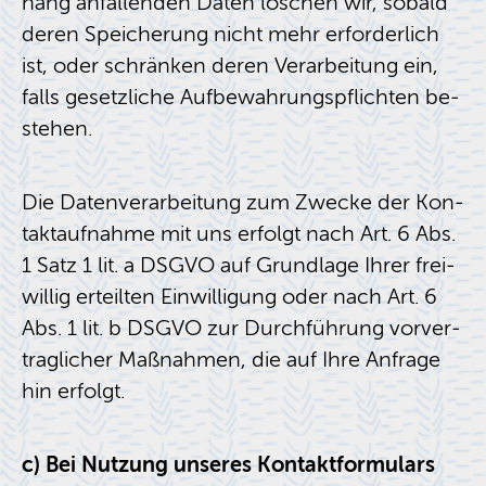
hang an­fal­len­den Daten lö­schen wir, so­bald
deren Spei­che­rung nicht mehr er­for­der­lich
ist, oder schrän­ken deren Ver­ar­bei­tung ein,
falls ge­setz­li­che Auf­be­wah­rungs­pflich­ten be­
ste­hen.
Die Da­ten­ver­ar­bei­tung zum Zwe­cke der Kon­
takt­auf­nah­me mit uns er­folgt nach Art. 6 Abs.
1 Satz 1 lit. a DSGVO auf Grund­la­ge Ihrer frei­
wil­lig er­teil­ten Ein­wil­li­gung oder nach Art. 6
Abs. 1 lit. b DSGVO zur Durch­füh­rung vor­ver­
trag­li­cher Maß­nah­men, die auf Ihre An­fra­ge
hin er­folgt.
c) Bei Nut­zung un­se­res Kon­takt­for­mu­lars