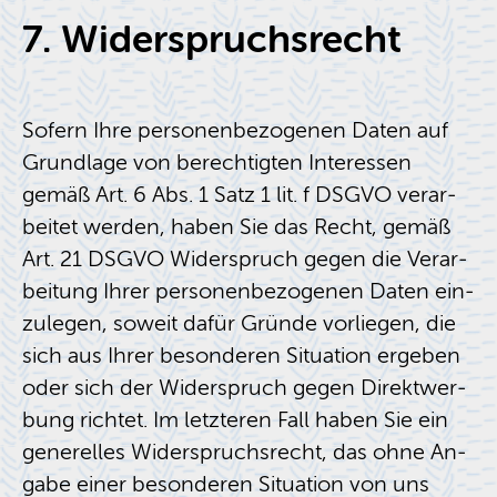
7. Wi­der­spruchs­recht
So­fern Ihre per­so­nen­be­zo­ge­nen Daten auf
Grund­la­ge von be­rech­tig­ten In­ter­es­sen
gemäß Art. 6 Abs. 1 Satz 1 lit. f DSGVO ver­ar­
bei­tet wer­den, haben Sie das Recht, gemäß
Art. 21 DSGVO Wi­der­spruch gegen die Ver­ar­
bei­tung Ihrer per­so­nen­be­zo­ge­nen Daten ein­
zu­le­gen, so­weit dafür Grün­de vor­lie­gen, die
sich aus Ihrer be­son­de­ren Si­tua­ti­on er­ge­ben
oder sich der Wi­der­spruch gegen Di­rekt­wer­
bung rich­tet. Im letz­te­ren Fall haben Sie ein
ge­ne­rel­les Wi­der­spruchs­recht, das ohne An­
ga­be einer be­son­de­ren Si­tua­ti­on von uns