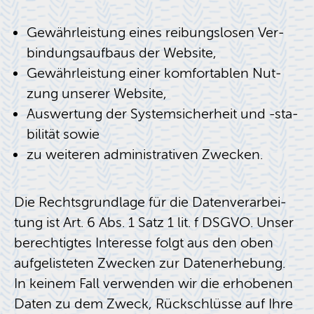
Ge­währ­leis­tung eines rei­bungs­lo­sen Ver­
bin­dungs­auf­baus der Web­site,
Ge­währ­leis­tung einer kom­for­ta­blen Nut­
zung un­se­rer Web­site,
Aus­wer­tung der Sys­tem­si­cher­heit und -sta­
bi­li­tät sowie
zu wei­te­ren ad­mi­nis­tra­ti­ven Zwe­cken.
Die Rechts­grund­la­ge für die Da­ten­ver­ar­bei­
tung ist Art. 6 Abs. 1 Satz 1 lit. f DSGVO. Unser
be­rech­tig­tes In­ter­es­se folgt aus den oben
auf­ge­lis­te­ten Zwe­cken zur Da­ten­er­he­bung.
In kei­nem Fall ver­wen­den wir die er­ho­be­nen
Daten zu dem Zweck, Rück­schlüs­se auf Ihre