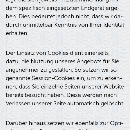
dem spe­zi­fisch ein­ge­setz­ten End­ge­rät er­ge­
ben. Dies be­deu­tet je­doch nicht, dass wir da­
durch un­mit­tel­bar Kennt­nis von Ihrer Iden­ti­tät
er­hal­ten.
Der Ein­satz von Coo­kies dient ei­ner­seits
dazu, die Nut­zung un­se­res An­ge­bots für Sie
an­ge­neh­mer zu ge­stal­ten. So set­zen wir so­
ge­nann­te Ses­si­on-Coo­kies ein, um zu er­ken­
nen, dass Sie ein­zel­ne Sei­ten un­se­rer Web­site
be­reits be­sucht haben. Diese wer­den nach
Ver­las­sen un­se­rer Seite au­to­ma­tisch ge­löscht.
Dar­über hin­aus set­zen wir eben­falls zur Op­ti­