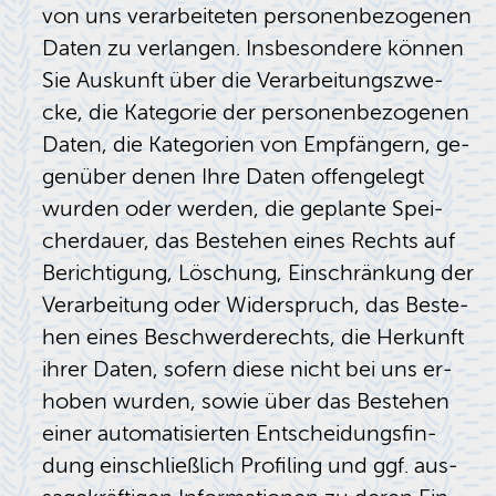
von uns ver­ar­bei­te­ten per­so­nen­be­zo­ge­nen
Daten zu ver­lan­gen. Ins­be­son­de­re kön­nen
Sie Aus­kunft über die Ver­ar­bei­tungs­zwe­
cke, die Ka­te­go­rie der per­so­nen­be­zo­ge­nen
Daten, die Ka­te­go­ri­en von Emp­fän­gern, ge­
gen­über denen Ihre Daten of­fen­ge­legt
wur­den oder wer­den, die ge­plan­te Spei­
cher­dau­er, das Be­ste­hen eines Rechts auf
Be­rich­ti­gung, Lö­schung, Ein­schrän­kung der
Ver­ar­bei­tung oder Wi­der­spruch, das Be­ste­
hen eines Be­schwer­de­rechts, die Her­kunft
ihrer Daten, so­fern diese nicht bei uns er­
ho­ben wur­den, sowie über das Be­ste­hen
einer au­to­ma­ti­sier­ten Ent­schei­dungs­fin­
dung ein­schließ­lich Pro­filing und ggf. aus­