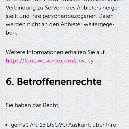
Ver­bin­dung zu Ser­vern des An­bie­ters her­ge­
stellt und Ihre per­so­nen­be­zo­ge­nen Daten
wer­den nicht an den An­bie­ter wei­ter­ge­ge­
ben.
Wei­te­re In­for­ma­tio­nen er­hal­ten Sie auf
https://​fontawesome.​com/​privacy
.
6. Be­trof­fe­nen­rech­te
Sie haben das Recht,
gemäß Art. 15 DSGVO Aus­kunft über Ihre