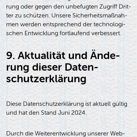
rung oder gegen den un­be­fug­ten Zu­griff Drit­
ter zu schüt­zen. Un­se­re Si­cher­heits­maß­nah­
men wer­den ent­spre­chend der tech­no­lo­gi­
schen Ent­wick­lung fort­lau­fend ver­bes­sert.
9. Ak­tua­li­tät und Än­de­
rung die­ser Da­ten­
schutz­er­klä­rung
Diese Da­ten­schutz­er­klä­rung ist ak­tu­ell gül­tig
und hat den Stand Juni 2024.
Durch die Wei­ter­ent­wick­lung un­se­rer Web­