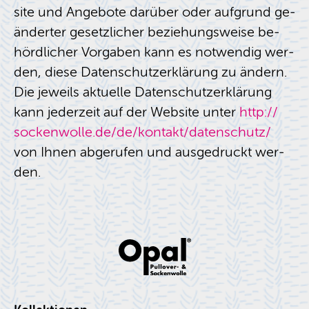
site und An­ge­bo­te dar­über oder auf­grund ge­
än­der­ter ge­setz­li­cher be­zie­hungs­wei­se be­
hörd­li­cher Vor­ga­ben kann es not­wen­dig wer­
den, diese Da­ten­schutz­er­klä­rung zu än­dern.
Die je­weils ak­tu­el­le Da­ten­schutz­er­klä­rung
kann je­der­zeit auf der Web­site unter
http://​
sockenwolle.​de/​de/​kontakt/​datenschutz/
von Ihnen ab­ge­ru­fen und aus­ge­druckt wer­
den.