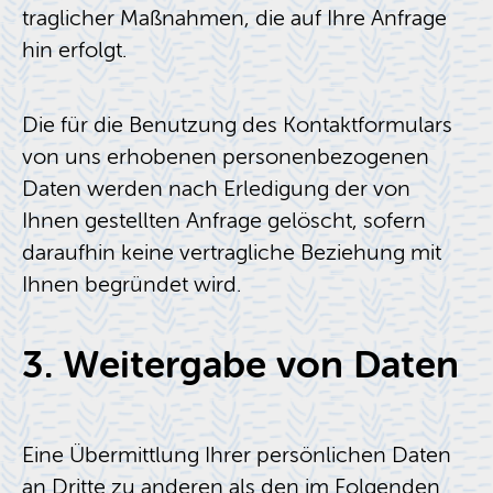
trag­li­cher Maß­nah­men, die auf Ihre An­fra­ge
hin er­folgt.
Die für die Be­nut­zung des Kon­takt­for­mu­lars
von uns er­ho­be­nen per­so­nen­be­zo­ge­nen
Daten wer­den nach Er­le­di­gung der von
Ihnen ge­stell­ten An­fra­ge ge­löscht, so­fern
dar­auf­hin keine ver­trag­li­che Be­zie­hung mit
Ihnen be­grün­det wird.
3. Wei­ter­ga­be von Daten
Eine Über­mitt­lung Ihrer per­sön­li­chen Daten
an Drit­te zu an­de­ren als den im Fol­gen­den