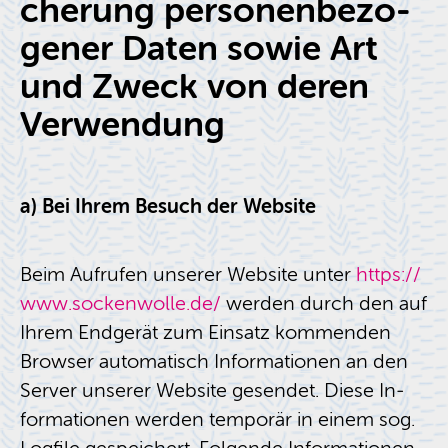
che­rung per­so­nen­be­zo­
ge­ner Daten sowie Art
und Zweck von deren
Ver­wen­dung
a) Bei Ihrem Be­such der Web­site
Beim Auf­ru­fen un­se­rer Web­site unter
https://​
www.​sockenwolle.​de/
wer­den durch den auf
Ihrem End­ge­rät zum Ein­satz kom­men­den
Brow­ser au­to­ma­tisch In­for­ma­tio­nen an den
Ser­ver un­se­rer Web­site ge­sen­det. Diese In­
for­ma­tio­nen wer­den tem­po­rär in einem sog.