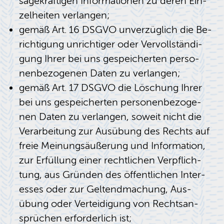
sa­ge­kräf­ti­gen In­for­ma­tio­nen zu deren Ein­
zel­hei­ten ver­lan­gen;
gemäß Art. 16 DSGVO un­ver­züg­lich die Be­
rich­ti­gung un­rich­ti­ger oder Ver­voll­stän­di­
gung Ihrer bei uns ge­spei­cher­ten per­so­
nen­be­zo­ge­nen Daten zu ver­lan­gen;
gemäß Art. 17 DSGVO die Lö­schung Ihrer
bei uns ge­spei­cher­ten per­so­nen­be­zo­ge­
nen Daten zu ver­lan­gen, so­weit nicht die
Ver­ar­bei­tung zur Aus­übung des Rechts auf
freie Mei­nungs­äu­ße­rung und In­for­ma­ti­on,
zur Er­fül­lung einer recht­li­chen Ver­pflich­
tung, aus Grün­den des öf­fent­li­chen In­ter­
es­ses oder zur Gel­tend­ma­chung, Aus­
übung oder Ver­tei­di­gung von Rechts­an­
sprü­chen er­for­der­lich ist;