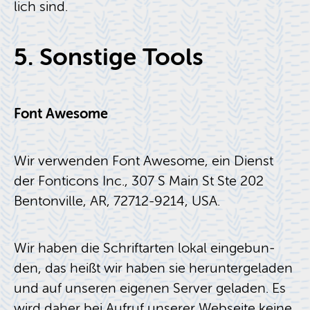
lich sind.
5. Sons­ti­ge Tools
Font Awe­so­me
Wir ver­wen­den Font Awe­so­me, ein Dienst
der Fon­ti­cons Inc., 307 S Main St Ste 202
Ben­ton­vil­le, AR, 72712-9214, USA.
Wir haben die Schrift­ar­ten lokal ein­ge­bun­
den, das heißt wir haben sie her­un­ter­ge­la­den
und auf un­se­ren ei­ge­nen Ser­ver ge­la­den. Es
wird daher bei Auf­ruf un­se­rer Web­sei­te keine