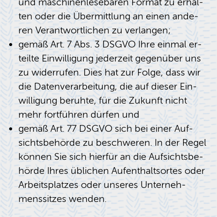
und ma­schi­nen­le­se­ba­ren For­mat zu er­hal­
ten oder die Über­mitt­lung an einen an­de­
ren Ver­ant­wort­li­chen zu ver­lan­gen;
gemäß Art. 7 Abs. 3 DSGVO Ihre ein­mal er­
teil­te Ein­wil­li­gung je­der­zeit ge­gen­über uns
zu wi­der­ru­fen. Dies hat zur Folge, dass wir
die Da­ten­ver­ar­bei­tung, die auf die­ser Ein­
wil­li­gung be­ruh­te, für die Zu­kunft nicht
mehr fort­füh­ren dür­fen und
gemäß Art. 77 DSGVO sich bei einer Auf­
sichts­be­hör­de zu be­schwe­ren. In der Regel
kön­nen Sie sich hier­für an die Auf­sichts­be­
hör­de Ihres üb­li­chen Auf­ent­halts­or­tes oder
Ar­beits­plat­zes oder un­se­res Un­ter­neh­
mens­sit­zes wen­den.