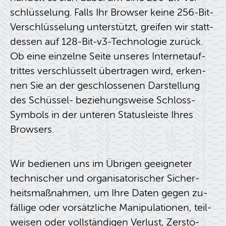
schlüs­se­lung. Falls Ihr Brow­ser keine 256-Bit-
Ver­schlüs­se­lung un­ter­stützt, grei­fen wir statt­
des­sen auf 128-Bit-v3-Tech­no­lo­gie zu­rück.
Ob eine ein­zel­ne Seite un­se­res In­ter­net­auf­
trit­tes ver­schlüs­selt über­tra­gen wird, er­ken­
nen Sie an der ge­schlos­se­nen Dar­stel­lung
des Schüs­sel- be­zie­hungs­wei­se Schloss-
Sym­bols in der un­te­ren Sta­tus­leis­te Ihres
Brow­sers.
Wir be­die­nen uns im Üb­ri­gen ge­eig­ne­ter
tech­ni­scher und or­ga­ni­sa­to­ri­scher Si­cher­
heits­maß­nah­men, um Ihre Daten gegen zu­
fäl­li­ge oder vor­sätz­li­che Ma­ni­pu­la­tio­nen, teil­
wei­sen oder voll­stän­di­gen Ver­lust, Zer­stö­