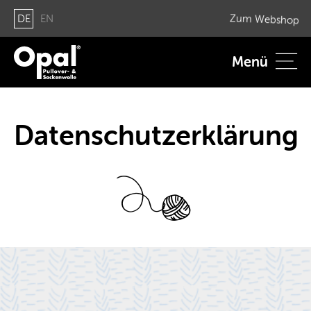
DE
EN
Zum Web­shop
Menü
Da­ten­schutz­er­klä­rung