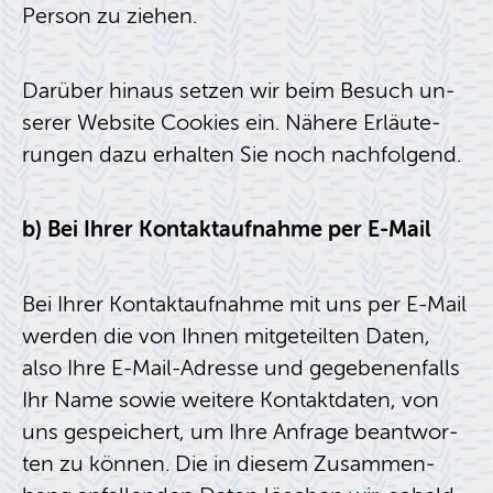
Per­son zu zie­hen.
Dar­über hin­aus set­zen wir beim Be­such un­
se­rer Web­site Coo­kies ein. Nä­he­re Er­läu­te­
run­gen dazu er­hal­ten Sie noch nach­fol­gend.
b) Bei Ihrer Kon­takt­auf­nah­me per E-Mail
Bei Ihrer Kon­takt­auf­nah­me mit uns per E-Mail
wer­den die von Ihnen mit­ge­teil­ten Daten,
also Ihre E-Mail-Adres­se und ge­ge­be­nen­falls
Ihr Name sowie wei­te­re Kon­takt­da­ten, von
uns ge­spei­chert, um Ihre An­fra­ge be­ant­wor­
ten zu kön­nen. Die in die­sem Zu­sam­men­