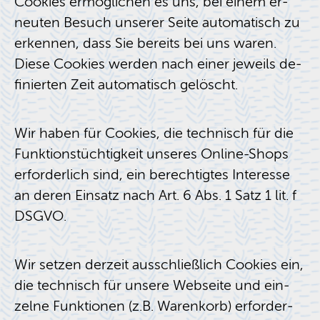
Coo­kies er­mög­li­chen es uns, bei einem er­
neu­ten Be­such un­se­rer Seite au­to­ma­tisch zu
er­ken­nen, dass Sie be­reits bei uns waren.
Diese Coo­kies wer­den nach einer je­weils de­
fi­nier­ten Zeit au­to­ma­tisch ge­löscht.
Wir haben für Coo­kies, die tech­nisch für die
Funk­ti­ons­tüch­tig­keit un­se­res On­line-Shops
er­for­der­lich sind, ein be­rech­tig­tes In­ter­es­se
an deren Ein­satz nach Art. 6 Abs. 1 Satz 1 lit. f
DSGVO.
Wir set­zen der­zeit aus­schließ­lich Coo­kies ein,
die tech­nisch für un­se­re Web­sei­te und ein­
zel­ne Funk­tio­nen (z.B. Wa­ren­korb) er­for­der­