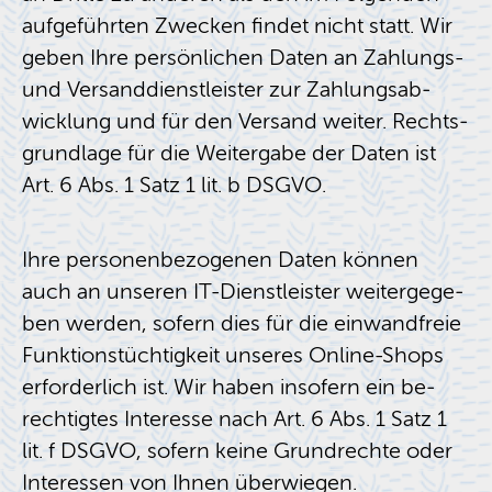
auf­ge­führ­ten Zwe­cken fin­det nicht statt. Wir
geben Ihre per­sön­li­chen Daten an Zah­lungs-
und Ver­sand­dienst­leis­ter zur Zah­lungs­ab­
wick­lung und für den Ver­sand wei­ter. Rechts­
grund­la­ge für die Wei­ter­ga­be der Daten ist
Art. 6 Abs. 1 Satz 1 lit. b DSGVO.
Ihre per­so­nen­be­zo­ge­nen Daten kön­nen
auch an un­se­ren IT-Dienst­leis­ter wei­ter­ge­ge­
ben wer­den, so­fern dies für die ein­wand­freie
Funk­ti­ons­tüch­tig­keit un­se­res On­line-Shops
er­for­der­lich ist. Wir haben in­so­fern ein be­
rech­tig­tes In­ter­es­se nach Art. 6 Abs. 1 Satz 1
lit. f DSGVO, so­fern keine Grund­rech­te oder
In­ter­es­sen von Ihnen über­wie­gen.