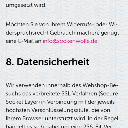
um­ge­setzt wird.
Möch­ten Sie von Ihrem Wi­der­rufs- oder Wi­
der­spruchs­recht Ge­brauch ma­chen, ge­nügt
eine E-Mail an
info@​sockenwolle.​de
.
8. Da­ten­si­cher­heit
Wir ver­wen­den in­ner­halb des Web­shop-Be­
suchs das ver­brei­te­te SSL-Ver­fah­ren (Se­cu­re
So­cket Layer) in Ver­bin­dung mit der je­weils
höchs­ten Ver­schlüs­se­lungs­stu­fe, die von
Ihrem Brow­ser un­ter­stützt wird. In der Regel
han­delt es sich dabei um eine 256-Bit-Ver­