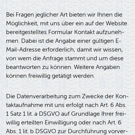
Bei Fra­gen jeg­li­cher Art bie­ten wir Ihnen die
Mög­lich­keit, mit uns über ein auf der Web­site
be­reit­ge­stell­tes For­mu­lar Kon­takt auf­zu­neh­
men. Dabei ist die An­ga­be einer gül­ti­gen E-
Mail-Adres­se er­for­der­lich, damit wir wis­sen,
von wem die An­fra­ge stammt und um diese
be­ant­wor­ten zu kön­nen. Wei­te­re An­ga­ben
kön­nen frei­wil­lig ge­tä­tigt wer­den.
Die Da­ten­ver­ar­bei­tung zum Zwe­cke der Kon­
takt­auf­nah­me mit uns er­folgt nach Art. 6 Abs.
1 Satz 1 lit. a DSGVO auf Grund­la­ge Ihrer frei­
wil­lig er­teil­ten Ein­wil­li­gung oder nach Art. 6
Abs. 1 lit. b DSGVO zur Durch­füh­rung vor­ver­