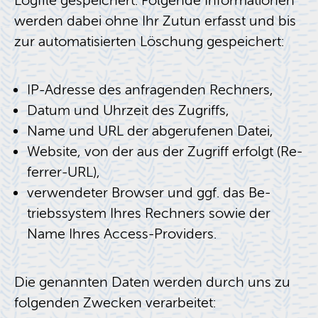
Log­fi­le ge­spei­chert. Fol­gen­de In­for­ma­tio­nen
wer­den dabei ohne Ihr Zutun er­fasst und bis
zur au­to­ma­ti­sier­ten Lö­schung ge­spei­chert:
IP-Adres­se des an­fra­gen­den Rech­ners,
Datum und Uhr­zeit des Zu­griffs,
Name und URL der ab­ge­ru­fe­nen Datei,
Web­site, von der aus der Zu­griff er­folgt (Re­
fer­rer-URL),
ver­wen­de­ter Brow­ser und ggf. das Be­
triebs­sys­tem Ihres Rech­ners sowie der
Name Ihres Ac­cess-Pro­vi­ders.
Die ge­nann­ten Daten wer­den durch uns zu
fol­gen­den Zwe­cken ver­ar­bei­tet: