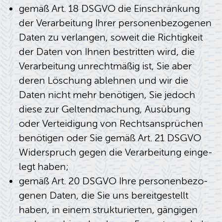
gemäß Art. 18 DSGVO die Ein­schrän­kung
der Ver­ar­bei­tung Ihrer per­so­nen­be­zo­ge­nen
Daten zu ver­lan­gen, so­weit die Rich­tig­keit
der Daten von Ihnen be­strit­ten wird, die
Ver­ar­bei­tung un­recht­mä­ßig ist, Sie aber
deren Lö­schung ab­leh­nen und wir die
Daten nicht mehr be­nö­ti­gen, Sie je­doch
diese zur Gel­tend­ma­chung, Aus­übung
oder Ver­tei­di­gung von Rechts­an­sprü­chen
be­nö­ti­gen oder Sie gemäß Art. 21 DSGVO
Wi­der­spruch gegen die Ver­ar­bei­tung ein­ge­
legt haben;
gemäß Art. 20 DSGVO Ihre per­so­nen­be­zo­
ge­nen Daten, die Sie uns be­reit­ge­stellt
haben, in einem struk­tu­rier­ten, gän­gi­gen