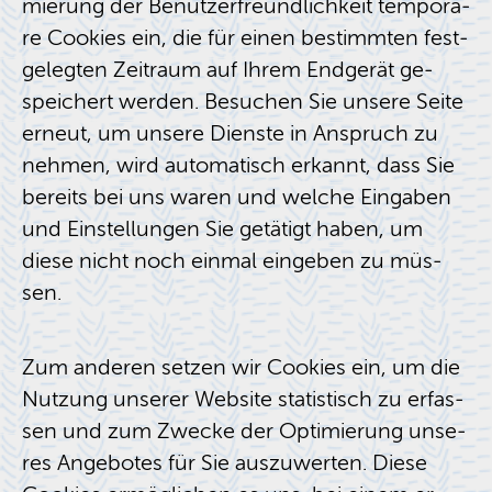
mie­rung der Be­nut­zer­freund­lich­keit tem­po­rä­
re Coo­kies ein, die für einen be­stimm­ten fest­
ge­leg­ten Zeit­raum auf Ihrem End­ge­rät ge­
spei­chert wer­den. Be­su­chen Sie un­se­re Seite
er­neut, um un­se­re Diens­te in An­spruch zu
neh­men, wird au­to­ma­tisch er­kannt, dass Sie
be­reits bei uns waren und wel­che Ein­ga­ben
und Ein­stel­lun­gen Sie ge­tä­tigt haben, um
diese nicht noch ein­mal ein­ge­ben zu müs­
sen.
Zum an­de­ren set­zen wir Coo­kies ein, um die
Nut­zung un­se­rer Web­site sta­tis­tisch zu er­fas­
sen und zum Zwe­cke der Op­ti­mie­rung un­se­
res An­ge­bo­tes für Sie aus­zu­wer­ten. Diese