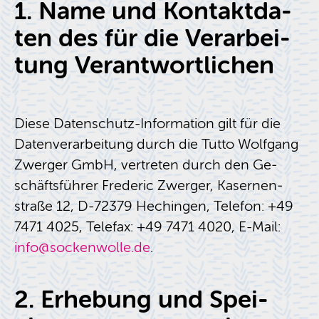
1. Name und Kon­takt­da­
ten des für die Ver­ar­bei­
tung Ver­ant­wort­li­chen
Diese Da­ten­schutz-In­for­ma­ti­on gilt für die
Da­ten­ver­ar­bei­tung durch die Tutto Wolf­gang
Zwer­ger GmbH, ver­tre­ten durch den Ge­
schäfts­füh­rer Fre­de­ric Zwer­ger, Ka­ser­nen­
stra­ße 12, D-72379 Hechin­gen, Te­le­fon: +49
7471 4025, Te­le­fax: +49 7471 4020, E-Mail:
info@​sockenwolle.​de
.
2. Er­he­bung und Spei­