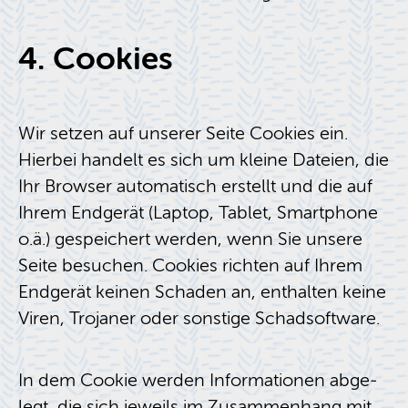
4. Coo­kies
Wir set­zen auf un­se­rer Seite Coo­kies ein.
Hier­bei han­delt es sich um klei­ne Da­tei­en, die
Ihr Brow­ser au­to­ma­tisch er­stellt und die auf
Ihrem End­ge­rät (Lap­top, Ta­blet, Smart­pho­ne
o.ä.) ge­spei­chert wer­den, wenn Sie un­se­re
Seite be­su­chen. Coo­kies rich­ten auf Ihrem
End­ge­rät kei­nen Scha­den an, ent­hal­ten keine
Viren, Tro­ja­ner oder sons­ti­ge Schad­soft­ware.
In dem Coo­kie wer­den In­for­ma­tio­nen ab­ge­
legt, die sich je­weils im Zu­sam­men­hang mit