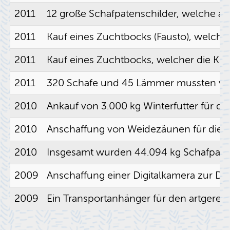
2011
12 große Schaf­pa­ten­schil­der, wel­che 
2011
Kauf eines Zucht­bocks (Faus­to), wel­cher die
2011
Kauf eines Zucht­bocks, wel­cher die Kri­te­ri
2011
320 Scha­fe und 45 Läm­mer muss­ten vor d
2010
An­kauf von 3.000 kg Win­ter­fut­ter für die 
2010
An­schaf­fung von Wei­de­zäu­nen für die Sc
2010
Ins­ge­samt wur­den 44.094 kg Schaf­pa­ten­w
2009
An­schaf­fung einer Di­gi­tal­ka­me­ra zur Do
2009
Ein Trans­port­an­hän­ger für den art­ge­rec