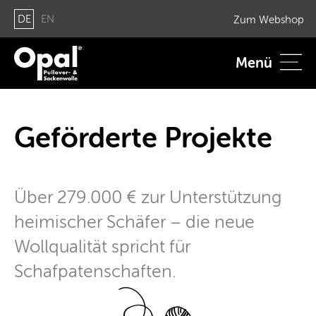
DE
EN
Zum Web­shop
Menü
Ge­för­der­te Pro­jek­te
Über 279.000 € zur Un­ter­stüt­zung
hei­mi­scher Schä­fer – die neue
Woll­qua­li­tät spricht für
Schaf­pa­ten­schaf­ten.