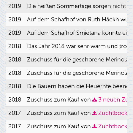
2019
Die hei­ßen Som­mer­ta­ge sor­gen nicht nu
2019
Auf dem Schaf­hof von Ruth Häckh wur­den 
2019
Auf dem Schaf­hof Smieta­na konn­te eine 
2018
Das Jahr 2018 war sehr warm und tro­cken, 
2018
Zu­schuss für die ge­scho­re­ne Me­ri­no­l
2018
Zu­schuss für die ge­scho­re­ne Me­ri­no­l
2018
Die Bau­ern haben die Heu­ern­te be­en­det u
2018
Zu­schuss zum Kauf von
3 neuen Zuch
2017
Zu­schuss zum Kauf von
Zucht­bock H
2017
Zu­schuss zum Kauf von
Zucht­bock L