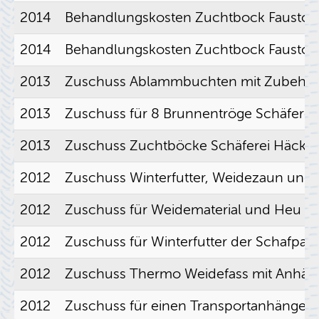
2014
Be­hand­lungs­kos­ten Zucht­bock Faus­to
2014
Be­hand­lungs­kos­ten Zucht­bock Faus­to (Kli
2013
Zu­schuss Ab­lamm­buch­ten mit Zu­be­hör,
2013
Zu­schuss für 8 Brun­nen­trö­ge Schä­fe­r
2013
Zu­schuss Zucht­bö­cke Schä­fe­rei Häckh
2012
Zu­schuss Win­ter­fut­ter, Wei­de­zaun und
2012
Zu­schuss für Wei­de­ma­te­ri­al und Heu Sch
2012
Zu­schuss für Win­ter­fut­ter der Schaf­pa­t
2012
Zu­schuss Ther­mo Wei­de­fass mit An­hän­
2012
Zu­schuss für einen Trans­port­an­hän­ger 