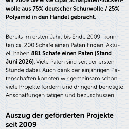
wir 2009 die erste Opal Schaf­pa­ten-So­cken­
wol­le aus 75% deut­scher Schur­wol­le / 25%
Po­ly­amid in den Han­del ge­bracht.
Be­reits im ers­ten Jahr, bis Ende 2009, konn­
ten ca. 200 Scha­fe einen Paten fin­den. Ak­tu­
ell haben
881 Scha­fe einen Paten (Stand
Juni 2026)
. Viele Paten sind seit der ers­ten
Stun­de dabei. Auch dank der ein­jäh­ri­gen Pa­
ten­schaf­ten konn­ten wir ge­mein­sam schon
viele Pro­jek­te för­dern und drin­gend be­nö­tig­te
An­schaf­fun­gen tä­ti­gen und be­zu­schus­sen.
Aus­zug der ge­för­der­ten Pro­jek­te
seit 2009