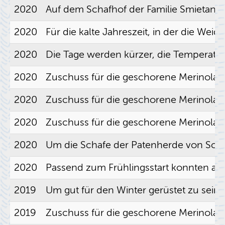
2020
Auf dem Schaf­hof der Fa­mi­lie Smieta­na 
2020
Für die kalte Jah­res­zeit, in der die Wei­
2020
Die Tage wer­den kür­zer, die Tem­pe­ra­tu­
2020
Zu­schuss für die ge­scho­re­ne Me­ri­no­la
2020
Zu­schuss für die ge­scho­re­ne Me­ri­no­la
2020
Zu­schuss für die ge­scho­re­ne Me­ri­no­la
2020
Um die Scha­fe der Pa­ten­her­de von Schä­f
2020
Pas­send zum Früh­lings­start konn­ten a
2019
Um gut für den Win­ter ge­rüs­tet zu sein, 
2019
Zu­schuss für die ge­scho­re­ne Me­ri­no­l