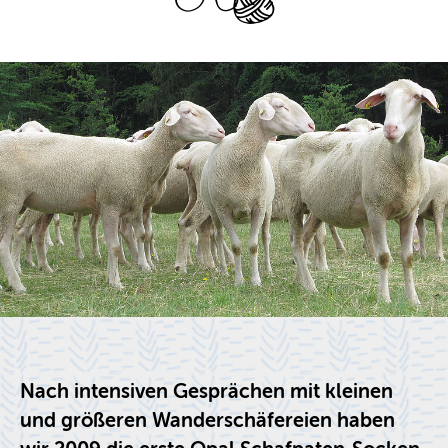
Nach in­ten­si­ven Ge­sprä­chen mit klei­nen
und grö­ße­ren Wan­der­schä­fe­rei­en haben