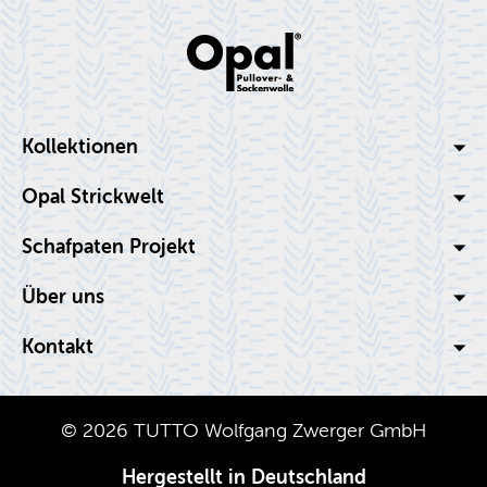
Kol­lek­tio­nen
Opal Strick­welt
Schaf­pa­ten Pro­jekt
Über uns
Kon­takt
© 2026 TUTTO Wolf­gang Zwer­ger GmbH
Her­ge­stellt in Deutsch­land