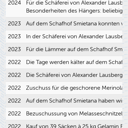
2024
Für die Schä­fe­rei von Alex­an­der Laus­b
Be­son­der­hei­ten des Hän­gers: be­lie­big
2023
Auf dem Schaf­hof Smieta­na konn­ten wir de
2023
In der Schä­fe­rei von Alex­an­der Laus­b
2023
Für die Läm­mer auf dem Schaf­hof Smieta
2022
Die Tage wer­den käl­ter auf dem Schaf­ho
2022
Die Schä­fe­rei von Alex­an­der Laus­berg w
2022
Zu­schuss für die ge­scho­re­ne Me­ri­no­la
2022
Auf dem Schaf­hof Smieta­na haben wir z
2022
Be­zu­schus­sung von Me­las­se­schnit­zel 
2022
Kauf von 39 Sä­cken à 25 kg Gela­min B-S