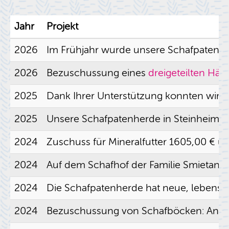
Jahr
Pro­jekt
2026
Im Früh­jahr wurde un­se­re Schaf­pa­ten­h
2026
Be­zu­schus­sung eines
drei­ge­teil­ten Hän
2025
Dank Ihrer Un­ter­stüt­zung konn­ten wir i
2025
Un­se­re Schaf­pa­ten­her­de in Stein­heim
2024
Zu­schuss für Mi­ne­ral­fut­ter 1605,00 € u
2024
Auf dem Schaf­hof der Fa­mi­lie Smieta­na 
2024
Die Schaf­pa­ten­her­de hat neue, le­bens­
2024
Be­zu­schus­sung von Schaf­bö­cken: An­fang