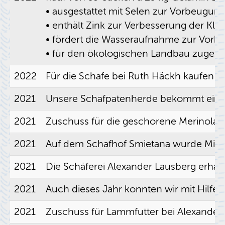
• aus­ge­stat­tet mit Selen zur Vor­beu­gung
• ent­hält Zink zur Ver­bes­se­rung der Klau­e
• för­dert die Was­ser­auf­nah­me zur Vor­
• für den öko­lo­gi­schen Land­bau zu­ge­la
2022
Für die Scha­fe bei Ruth Häckh kau­fen wir mi
2021
Un­se­re Schaf­pa­ten­her­de be­kommt ei
2021
Zu­schuss für die ge­scho­re­ne Me­ri­no­la
2021
Auf dem Schaf­hof Smieta­na wurde Mi­ne­ra
2021
Die Schä­fe­rei Alex­an­der Laus­berg er­hä
2021
Auch die­ses Jahr konn­ten wir mit Hilfe u
2021
Zu­schuss für Lamm­fut­ter bei Alex­an­der L