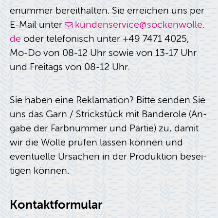
enum­mer be­reit­hal­ten. Sie er­rei­chen uns per
E-Mail unter
kun­den­ser­vice@​sockenwolle.​
de
oder te­le­fo­nisch unter +49 7471 4025,
Mo-Do von 08-12 Uhr sowie von 13-17 Uhr
und Frei­tags von 08-12 Uhr.
Sie haben eine Re­kla­ma­ti­on? Bitte sen­den Sie
uns das Garn / Strick­stück mit Ban­de­ro­le (An­
ga­be der Farb­num­mer und Par­tie) zu, damit
wir die Wolle prü­fen las­sen kön­nen und
even­tu­el­le Ur­sa­chen in der Pro­duk­ti­on be­sei­
ti­gen kön­nen.
Kon­takt­for­mu­lar