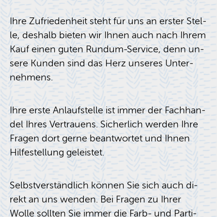
Ihre Zu­frie­den­heit steht für uns an ers­ter Stel­
le, des­halb bie­ten wir Ihnen auch nach Ihrem
Kauf einen guten Rund­um-Ser­vice, denn un­
se­re Kun­den sind das Herz un­se­res Un­ter­
neh­mens.
Ihre erste An­lauf­stel­le ist immer der Fach­han­
del Ihres Ver­trau­ens. Si­cher­lich wer­den Ihre
Fra­gen dort gerne be­ant­wor­tet und Ihnen
Hil­fe­stel­lung ge­leis­tet.
Selbst­ver­ständ­lich kön­nen Sie sich auch di­
rekt an uns wen­den. Bei Fra­gen zu Ihrer
Wolle soll­ten Sie immer die Farb- und Par­ti­