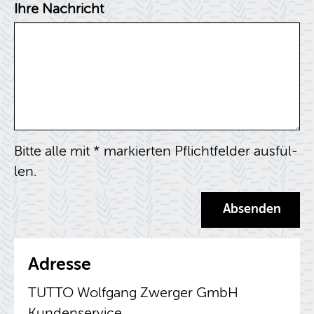
Ihre Nachricht
Bitte alle mit * mar­kier­ten Pflicht­fel­der aus­fül­
len.
Adres­se
TUTTO Wolf­gang Zwer­ger GmbH
Kun­den­ser­vice