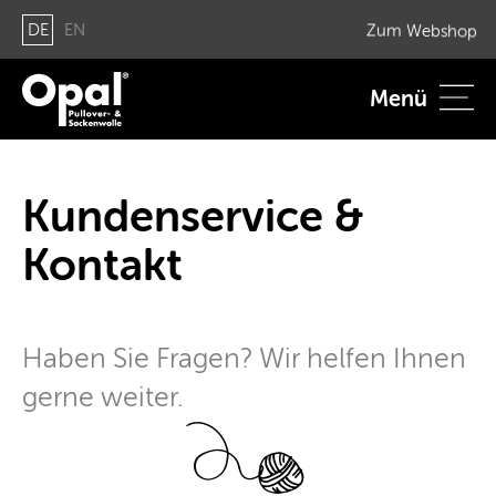
DE
EN
Zum Web­shop
Menü
Kun­den­ser­vice &
Kon­takt
Haben Sie Fra­gen? Wir hel­fen Ihnen
gerne wei­ter.