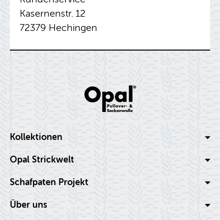
Ka­ser­nen­str. 12
72379 Hechin­gen
Kol­lek­tio­nen
Opal Strick­welt
Schaf­pa­ten Pro­jekt
Über uns