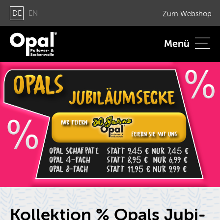
DE
EN
Zum Web­shop
Menü
Kol­lek­ti­on % Opals Ju­bi­