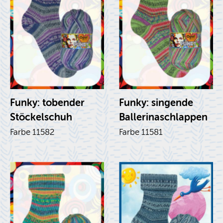
Funky: to­ben­der
Funky: sin­gen­de
Stö­ckel­schuh
Bal­le­ri­nasch­lap­pen
Farbe 11582
Farbe 11581