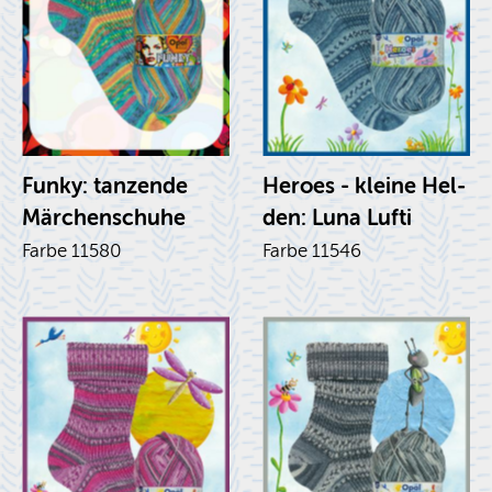
Funky: tan­zen­de
He­roes - klei­ne Hel­
Mär­chen­schu­he
den: Luna Lufti
Farbe 11580
Farbe 11546