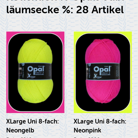
lä­ums­ecke %: 28 Ar­ti­kel
XLar­ge Uni 8-fach:
XLar­ge Uni 8-fach:
Neon­gelb
Neon­pink