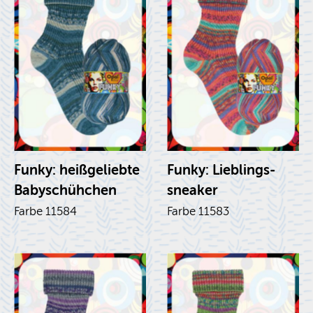
Funky: heiß­ge­lieb­te
Funky: Lieb­lings­
Ba­by­schüh­chen
snea­ker
Farbe 11584
Farbe 11583