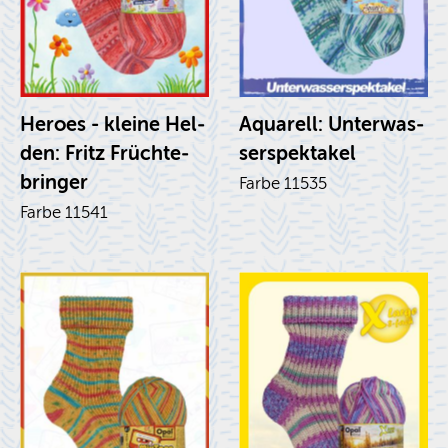
He­roes - klei­ne Hel­
Aqua­rell: Un­ter­was­
den: Fritz Früch­te­
ser­spek­ta­kel
brin­ger
Farbe 11535
Farbe 11541