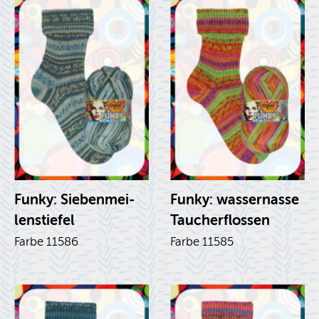
Funky: Sie­ben­mei­
Funky: was­ser­nas­se
len­stie­fel
Tau­cher­flos­sen
Farbe 11586
Farbe 11585