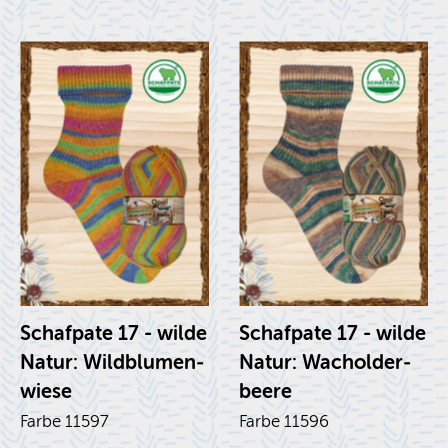
Schaf­pa­te 17 - wilde
Schaf­pa­te 17 - wilde
Natur: Wild­blu­men­
Natur: Wa­chol­der­
wie­se
bee­re
Farbe 11597
Farbe 11596