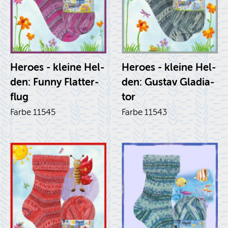
He­roes - klei­ne Hel­
He­roes - klei­ne Hel­
den: Funny Flat­ter­
den: Gus­tav Gla­dia­
flug
tor
Farbe 11545
Farbe 11543