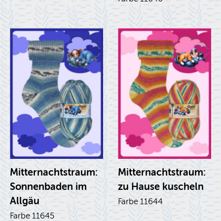
Mit­ter­nachts­traum:
Mit­ter­nachts­traum:
Son­nen­ba­den im
zu Hause ku­scheln
All­gäu
Farbe 11644
Farbe 11645