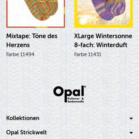
Mixtape: Töne des
XLar­ge Win­ter­son­ne
Her­zens
8-fach: Win­ter­duft
Farbe 11494
Farbe 11431
Kol­lek­tio­nen
Opal Strick­welt