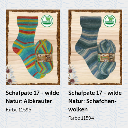
Schaf­pa­te 17 - wilde
Schaf­pa­te 17 - wilde
Natur: Alb­kräu­ter
Natur: Schäf­chen­
wol­ken
Farbe 11595
Farbe 11594