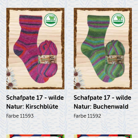
Schaf­pa­te 17 - wilde
Schaf­pa­te 17 - wilde
Natur: Kirsch­blü­te
Natur: Bu­chen­wald
Farbe 11593
Farbe 11592