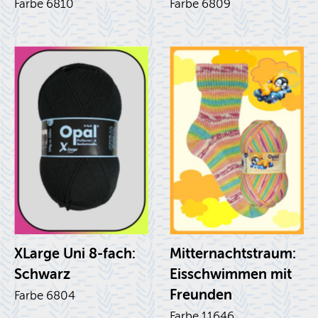
Farbe 6810
Farbe 6809
XLar­ge Uni 8-fach:
Mit­ter­nachts­traum:
Schwarz
Eis­schwim­men mit
Freun­den
Farbe 6804
Farbe 11646