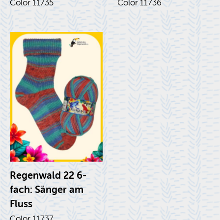
Color 11735
Color 11736
Re­gen­wald 22 6-
fach: Sänger am
Fluss
Color 11737