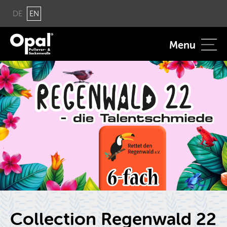
DE
EN
Menu
Col­lec­tion Re­gen­wald 22