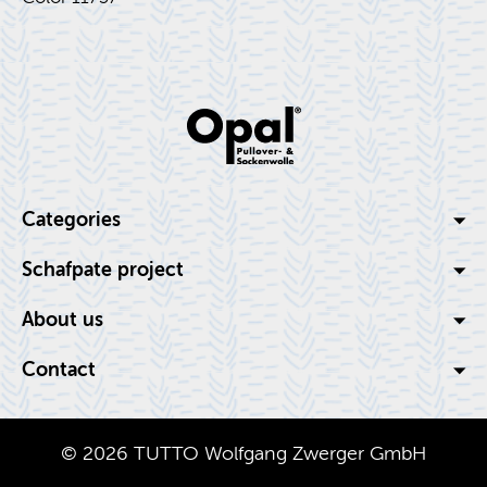
Cat­e­gories
Schaf­pate pro­ject
About us
Con­tact
© 2026 TUTTO Wolf­gang Zw­erger GmbH