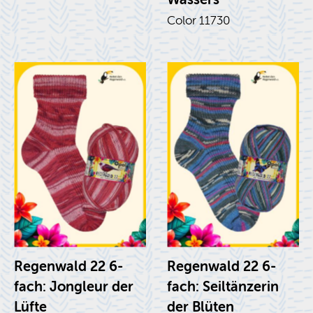
Color 11730
Re­gen­wald 22 6-
Re­gen­wald 22 6-
fach: Jon­gleur der
fach: Seiltänz­erin
Lüfte
der Blüten