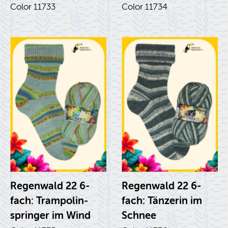
Color 11733
Color 11734
Re­gen­wald 22 6-
Re­gen­wald 22 6-
fach: Tram­polin­
fach: Tänz­erin im
springer im Wind
Schnee