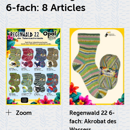
6-fach: 8 Ar­ti­cles
Zoom
Re­gen­wald 22 6-
fach: Akro­bat des
Wassers