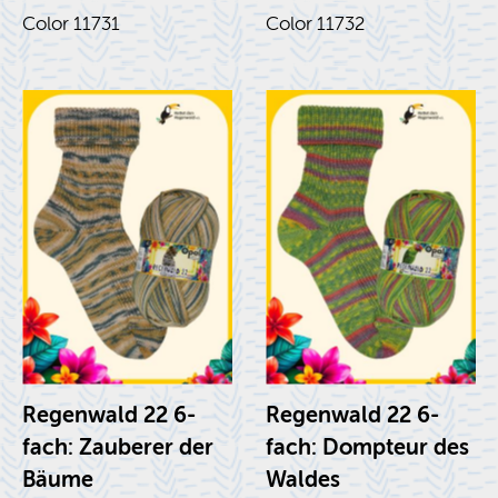
Color 11731
Color 11732
Re­gen­wald 22 6-
Re­gen­wald 22 6-
fach: Za­uberer der
fach: Domp­teur des
Bäume
Waldes